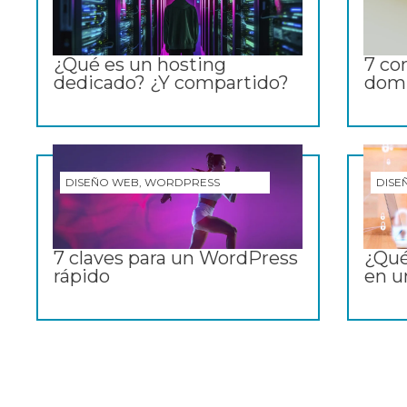
¿Qué es un hosting
7 co
dedicado? ¿Y compartido?
domi
DISEÑO WEB, WORDPRESS
DISE
7 claves para un WordPress
¿Qué
rápido
en u