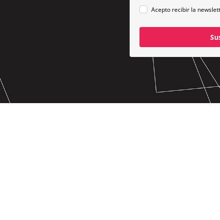
Acepto recibir la newslet
Su
PÍDENOS
TROS