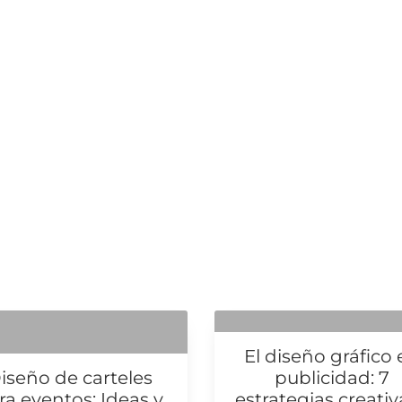
El diseño gráfico
iseño de carteles
publicidad: 7
ra eventos: Ideas y
estrategias creativa