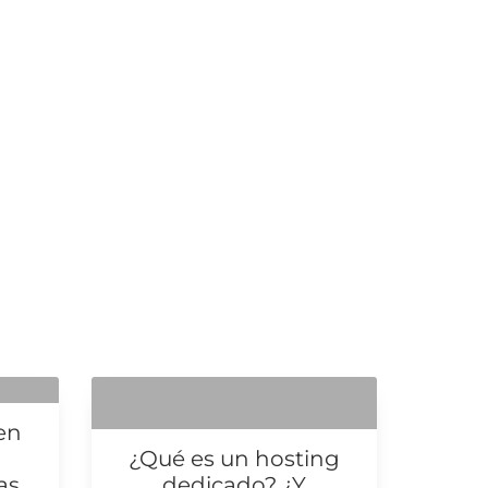
 en
¿Qué es un hosting
s...
dedicado? ¿Y