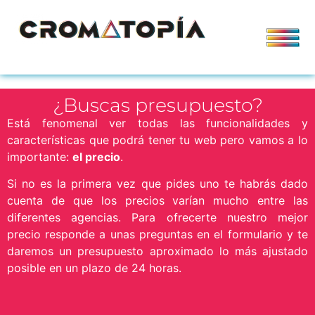
¿Buscas presupuesto?
Está fenomenal ver todas las funcionalidades y
características que podrá tener tu web pero vamos a lo
importante:
el precio
.
Si no es la primera vez que pides uno te habrás dado
cuenta de que los precios varían mucho entre las
diferentes agencias. Para ofrecerte nuestro mejor
precio responde a unas preguntas en el formulario y te
daremos un presupuesto aproximado lo más ajustado
posible en un plazo de 24 horas.