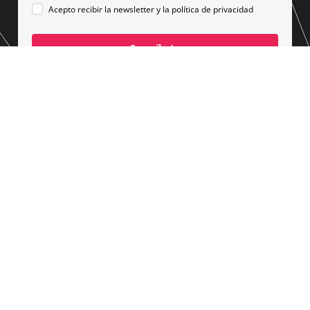
Acepto recibir la newsletter y la
política de privacidad
Suscríbete
PÍDENOS
PRESUPUESTO
PARA TU PÁGINA
WEB
AVISO LEGAL
CROMATOPÍA 2026 © Todos los
POLÍTICA DE PRIVACIDAD
derechos reservados