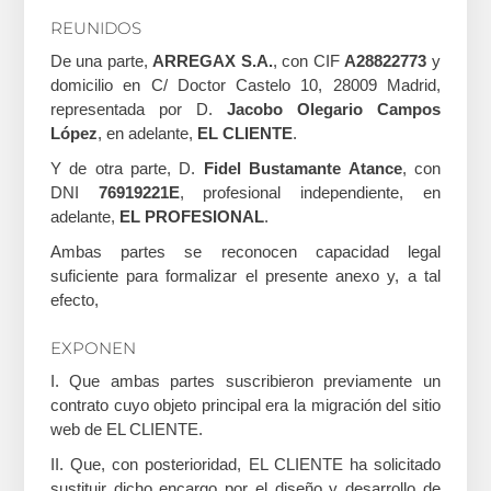
REUNIDOS
De una parte,
ARREGAX S.A.
, con CIF
A28822773
y
domicilio en C/ Doctor Castelo 10, 28009 Madrid,
representada por D.
Jacobo Olegario Campos
López
, en adelante,
EL CLIENTE
.
Y de otra parte, D.
Fidel Bustamante Atance
, con
DNI
76919221E
, profesional independiente, en
adelante,
EL PROFESIONAL
.
Ambas partes se reconocen capacidad legal
suficiente para formalizar el presente anexo y, a tal
efecto,
EXPONEN
I. Que ambas partes suscribieron previamente un
contrato cuyo objeto principal era la migración del sitio
web de EL CLIENTE.
II. Que, con posterioridad, EL CLIENTE ha solicitado
sustituir dicho encargo por el diseño y desarrollo de